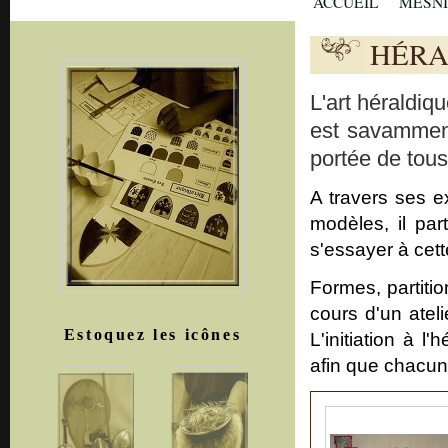
ACCUEIL
MESN
HÉRA
L'art héraldi
est savamment
portée de tous
A travers ses e
modèles, il par
s'essayer à cett
Formes, partiti
cours d'un atel
Estoquez les icônes
L'initiation à l
afin que chacun