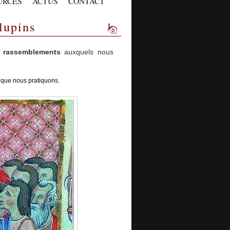
URCES
ACTUS
CONTACT
lupins
s rassemblements
auxquels nous
 que nous pratiquons.