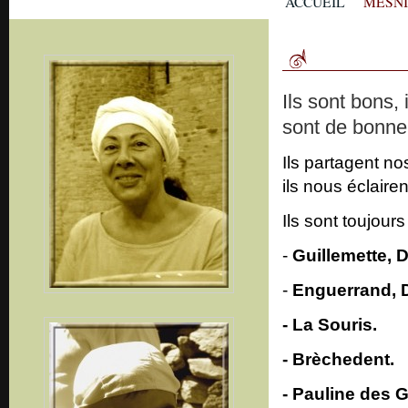
ACCUEIL
MESN
Ils sont bons,
sont de bonn
Ils partagent n
ils nous éclaire
Ils sont toujour
-
Guillemette, 
-
Enguerrand, Di
- La Souris.
- Brèchedent.
- Pauline des G